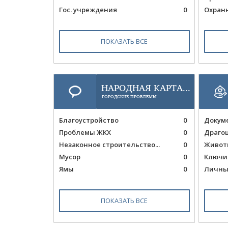
Гос. учреждения
0
Охран
ПОКАЗАТЬ ВСЕ
НАРОДНАЯ КАРТА...
ГОРОДСКИЕ ПРОБЛЕМЫ
Благоустройство
0
Докум
Проблемы ЖКХ
0
Драго
Незаконное строительство...
0
Живот
Мусор
0
Ключи
Ямы
0
Личны
ПОКАЗАТЬ ВСЕ