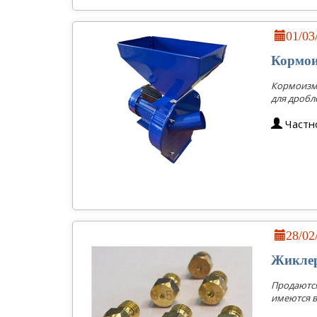
01/0
Кормои
Кормоизме
для дробл
Частн
28/0
Жиклер
Продаются 
имеются в