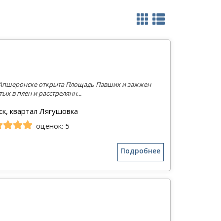
де Апшеронске открыта Площадь Павших и зажжен
х в плен и расстрелянн...
к, квартал Лягушовка
оценок: 5
Подробнее