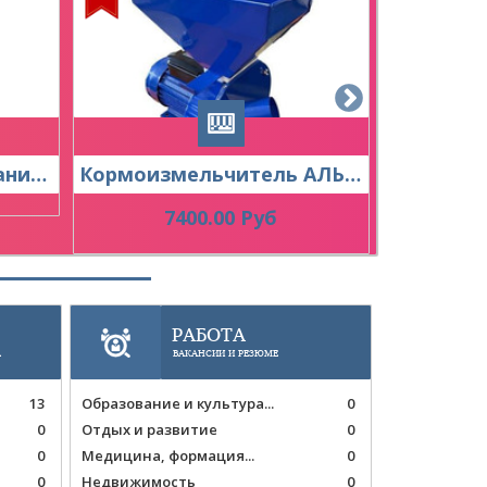
Сеть магазинов компании «Сангаз». Филиал в Апшеронске.
Кормоизмельчитель АЛЬКОР-3 зерно, кукуруза КОРМ3
7400.00 Руб
1
РАБОТА
А
ВАКАНСИИ И РЕЗЮМЕ
13
Образование и культура...
0
0
Отдых и развитие
0
0
Медицина, формация...
0
0
Недвижимость
0