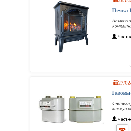
28/0
Печка 
Независим
Компактны
Частн
27/0
Газовы
Счетчики 
коммуналь
Частн