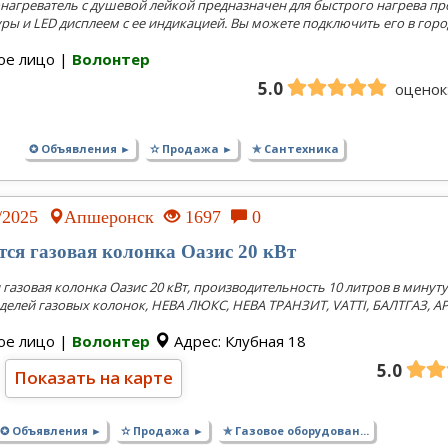
нагреватель с душевой лейкой предназначен для быстрого нагрева п
ры и LED дисплеем с ее индикацией. Вы можете подключить его в город
ое лицо |
Волонтер
5.0
оценок:
✪ Объявления ►
✫ Продажа ►
✯ Сантехника
3/2025
Апшеронск
1697
0
тся газовая колонка Оазис 20 кВт
 газовая колонка Оазис 20 кВт, производительность 10 литров в минуту
елей газовых колонок, НЕВА ЛЮКС, НЕВА ТРАНЗИТ, VATTI, БАЛТГАЗ, АР
ое лицо |
Волонтер
Адрес: Клубная 18
5.0
Показать на карте
✪ Объявления ►
✫ Продажа ►
✯ Газовое оборудован...