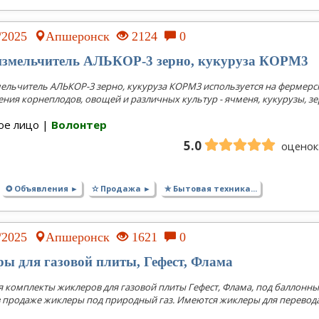
3/2025
Апшеронск
2124
0
змельчитель АЛЬКОР-3 зерно, кукуруза КОРМ3
льчитель АЛЬКОР-3 зерно, кукуруза КОРМ3 используется на фермер
ения корнеплодов, овощей и различных культур - ячменя, кукурузы, зерн
ое лицо |
Волонтер
5.0
оценок:
✪ Объявления ►
✫ Продажа ►
✯ Бытовая техника...
2/2025
Апшеронск
1621
0
ы для газовой плиты, Гефест, Флама
комплекты жиклеров для газовой плиты Гефест, Флама, под баллонный га
 продаже жиклеры под природный газ. Имеются жиклеры для перевода 