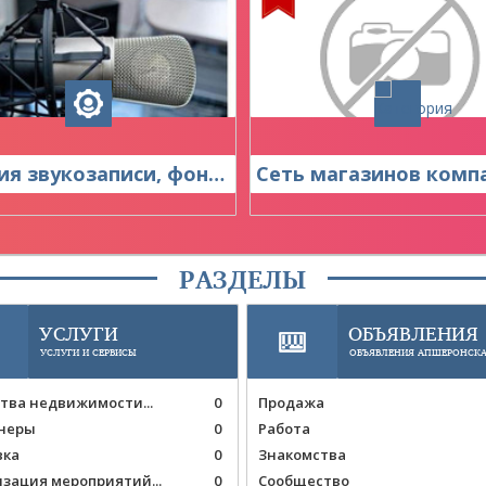
Студия звукозаписи, фоновый вокал
РАЗДЕЛЫ
УСЛУГИ
ОБЪЯВЛЕНИЯ
УСЛУГИ И СЕРВИСЫ
ОБЪЯВЛЕНИЯ АПШЕРОНСК
тва недвижимости...
0
Продажа
неры
0
Работа
вка
0
Знакомства
зация мероприятий...
0
Сообщество