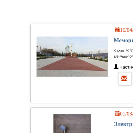
16/0
Мемори
9 мая 197
Вечный ог
Частн
01/0
Электр