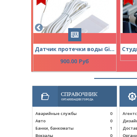
Жиклеры для газовой плиты, Гефест, Флама
Датчик протечки воды Gidrolock WSP 3 метра
б
900.00 Руб
СПРАВОЧНИК
ОРГАНИЗАЦИИ ГОРОДА
Аварийные службы
0
Агентс
Авто
0
Дизай
Банки, банкоматы
1
Доста
Вокзалы
0
Органи