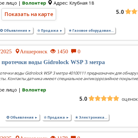
ое лицо |
Волонтер
Адрес: Клубная 18
5.0
Показать на карте
✪ Объявления ►
✫ Продажа ►
✯ Газовое оборудован...
2/2025
Апшеронск
1450
0
 протечки воды Gidrolock WSP 3 метра
отечки воды Gidrolock WSP 3 метра 40100111 предназначен для обнар
кты. Контакты датчика имеют специальное антикоррозийное покрытие. 
ое лицо |
Волонтер
5.0
оценок:
✪ Объявления ►
✫ Продажа ►
✯ Электроника...