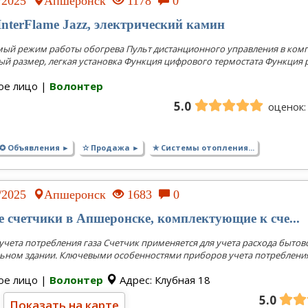
2/2025
Апшеронск
1178
0
InterFlame Jazz, электрический камин
ый режим работы обогрева Пульт дистанционного управления в компле
й размер, легкая установка Функция цифрового термостата Функция р
ое лицо |
Волонтер
5.0
оценок:
✪ Объявления ►
✫ Продажа ►
✯ Системы отопления...
2/2025
Апшеронск
1683
0
е счетчики в Апшеронске, комплектующие к сче...
учета потребления газа Счетчик применяется для учета расхода бытово
ном здании. Ключевыми особенностями приборов учета потребления 
ое лицо |
Волонтер
Адрес: Клубная 18
5.0
Показать на карте