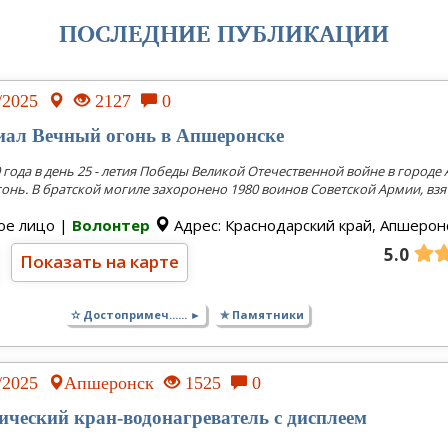
ПОСЛЕДНИЕ ПУБЛИКАЦИИ
4/2025
2127
0
ал Вечный огонь в Апшеронске
0 года в день 25 - летия Победы Великой Отечественной войне в горо
онь. В братской могиле захоронено 1980 воинов Советской Армии, взяты
ое лицо |
Волонтер
Адрес: Краснодарский край, Апшеронс
5.0
Показать на карте
✫ Достопримеч...... ►
✯ Памятники
3/2025
Апшеронск
1525
0
ический кран-водонагреватель с дисплеем