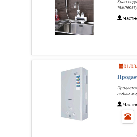
Кран-водо
температу
Частн
01/0
Продае
Продается
любых мод
Частн